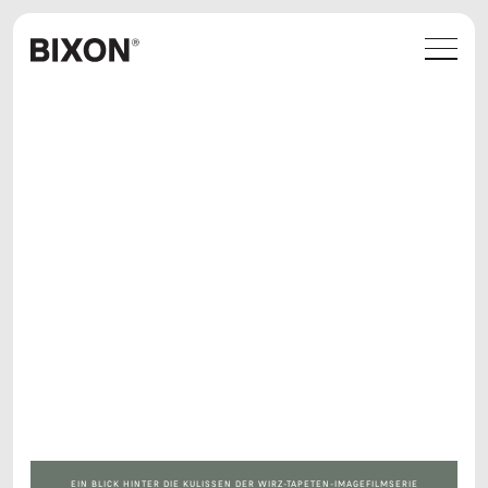
FILM & FOTOGRAFIE
FILM & FOTOGRAFIE
EIN BLICK HINTER DIE KULISSEN DER WIRZ-TAPETEN-IMAGEFILMSERIE