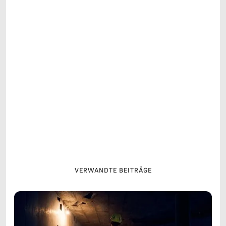
Ein Imagefilm ist kein Selbstzweck – er ist ein
Werkzeug, das Geschichten erzählt, Emotionen
weckt und Vertrauen schafft. Die Serie für Wirz
Tapeten ist ein Beispiel dafür, wie man mit der
richtigen Strategie eine Marke erlebbar macht.
Jede Episode ist ein Baustein, der das Image
formt und stärkt. Und das Beste daran: Es bleibt
authentisch.
Renato Stappung
GRÜNDER UND CREATIVE DIRECTOR VON
BIXON
VERWANDTE BEITRÄGE